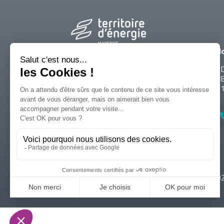
Ho
Parc Technopolis
D
Rue Louis de Broglie
Bâtiment R - 53810 Changé
ITINÉRAIRE
© 20