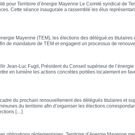
té pour Territoire d’énergie Mayenne Le Comité syndical de Terr
ances. Cette séance inaugurale a rassemblé les élus représent
r le mandat 2026-2032
énergie Mayenne (TEM), les élections des délégué.es titulaires 
a fin de mandature de TEM et engagent un processus de renouve
ce nationale des actions menées en Mayenn
illir Jean-Luc Fugit, Président du Conseil supérieur de l’énerg
mettre en lumière les actions concrètes portées localement en f
dre du prochain renouvellement des délégués titulaires et sup
unes du territoire afin d’organiser les élections corresponda
ections […]
consultation en ligne
s obligations réglementaires, Territoire d’énergie Mayenne met