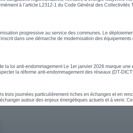
mément à l’article L2312-1 du Code Général des Collectivités Ter
ayenne : une modernisation progressive a
sation progressive au service des communes. Le déploiement d
’inscrit dans une démarche de modernisation des équipements d’é
dez-vous du PCRS et de la loi anti-endomma
e la loi anti-endommagement Le 1er janvier 2026 marque une éch
especter la réforme anti-endommagement des réseaux (DT-DICT).
ctivités 2025
s trois journées particulièrement riches en échanges et en renc
ur échanger autour des enjeux énergétiques actuels et à venir. Ce