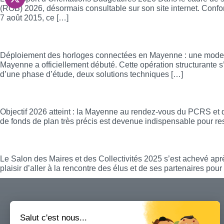
(ROB) 2026, désormais consultable sur son site internet. Confor
7 août 2015, ce […]
Déploiement des horloges connectées en M
Déploiement des horloges connectées en Mayenne : une moderni
Mayenne a officiellement débuté. Cette opération structurante s
d’une phase d’étude, deux solutions techniques […]
Objectif 2026 atteint : la Mayenne au ren
Objectif 2026 atteint : la Mayenne au rendez-vous du PCRS et d
de fonds de plan très précis est devenue indispensable pour r
Retour sur le Salon des Maires et des Colle
Le Salon des Maires et des Collectivités 2025 s’est achevé aprè
plaisir d’aller à la rencontre des élus et de ses partenaires po