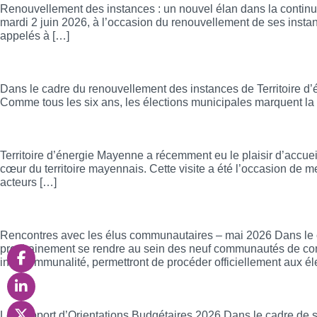
Renouvellement des instances : un nouvel élan dans la continui
mardi 2 juin 2026, à l’occasion du renouvellement de ses inst
appelés à […]
Résultats des élections des délégués pou
Dans le cadre du renouvellement des instances de Territoire d’
Comme tous les six ans, les élections municipales marquent l
Transition énergétique : une reconnaissan
Territoire d’énergie Mayenne a récemment eu le plaisir d’accue
cœur du territoire mayennais. Cette visite a été l’occasion de 
acteurs […]
Élections des délégués de TEM
Rencontres avec les élus communautaires – mai 2026 Dans le ca
prochainement se rendre au sein des neuf communautés de comm
intercommunalité, permettront de procéder officiellement aux él
Rapport d’Orientations Budgétaires 2026 : 
Le Rapport d’Orientations Budgétaires 2026 Dans le cadre de se