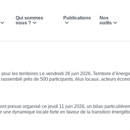
Qui sommes
Publications
Nos
nous ?
outils
z-vous stratégique pour les territoires
our les territoires Le vendredi 26 juin 2026, Territoire d’éner
ssemblé près de 500 participants, élus locaux, acteurs économiq
 d’un point presse en Mayenne
nt presse organisé ce jeudi 11 juin 2026, un bilan particulièrem
une dynamique locale forte en faveur de la transition énergéti
2026-2032