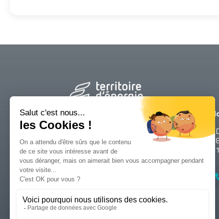
Ho
Parc Technopolis
D
Rue Louis de Broglie
Bâtiment R - 53810 Changé
ITINÉRAIRE