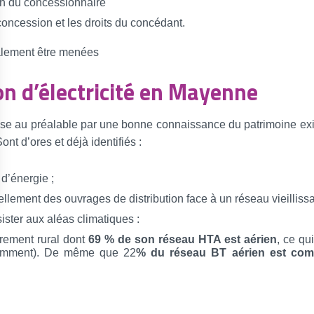
ion du concessionnaire
concession et les droits du concédant.
alement être menées
ion d’électricité en Mayenne
asse au préalable par une bonne connaissance du patrimoine exis
ont d’ores et déjà identifiés :
 d’énergie ;
lement des ouvrages de distribution face à un réseau vieillissa
ister aux aléas climatiques :
irement rural dont
69 % de son réseau HTA est aérien
, ce qu
tamment). De même que 22
% du réseau BT aérien est com
nir en s’appuyant sur une approche de planification et de coord