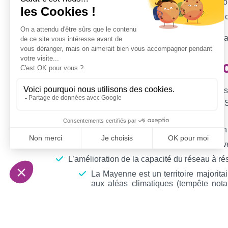
La politique d’investissement et d’exploitat
Les impacts financiers et comptables sur la 
Des missions de contrôles spécifiques peuvent ég
Les enjeux de la distribut
L’établissement des enjeux pour notre territoire p
d’un contrôle régulier de la concession électrique. S
L’amélioration de la qualité de la distribution
La poursuite des investissements de renouvel
L’amélioration de la capacité du réseau à rés
La Mayenne est un territoire majorita
aux aléas climatiques (tempête no
(réseau plus incidentogène).
Renforcer les travaux d’élagage.
Anticiper des contraintes réseaux à ve