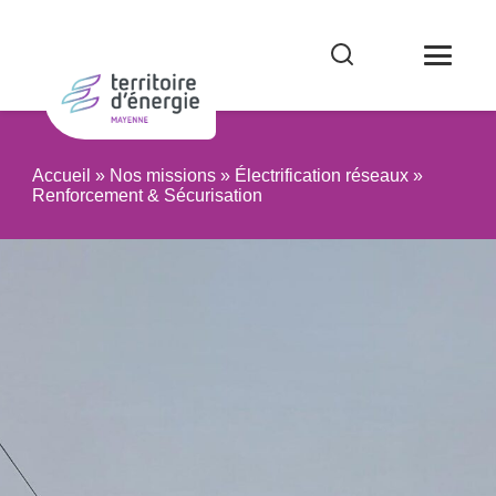
Accueil
»
Nos missions
»
Électrification réseaux
»
Renforcement & Sécurisation