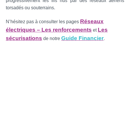
progressivement les fils nus par des réseaux aériens
torsadés ou souterrains.
Réseaux
N’hésitez pas à consulter les pages
électriques – Les renforcements
Les
et
sécurisations
Guide Financier
de notre
.