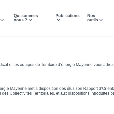
Qui sommes
Publications
Nos
nous ?
outils
ndical et les équipes de Territoire d’énergie Mayenne vous adr
st disponible
énergie Mayenne met à disposition des élus son Rapport d’Orien
des Collectivités Territoriales, et aux dispositions introduites 
 des Maires et des Collectivités Locales P