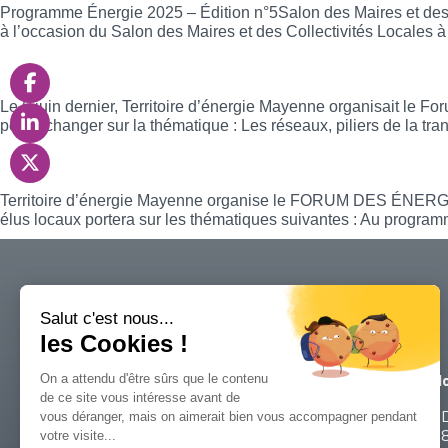
Programme Énergie 2025 – Édition n°5Salon des Maires et des 
à l’occasion du Salon des Maires et des Collectivités Locales
Retour sur le Forum des énergies locales 2
Le 6 juin dernier, Territoire d’énergie Mayenne organisait le F
pour échanger sur la thématique : Les réseaux, piliers de la t
Forum des énergies locales 2025
Territoire d’énergie Mayenne organise le FORUM DES ÉNERGI
élus locaux portera sur les thématiques suivantes : Au program
Ho
Parc Technopolis
D
Rue Louis de Broglie